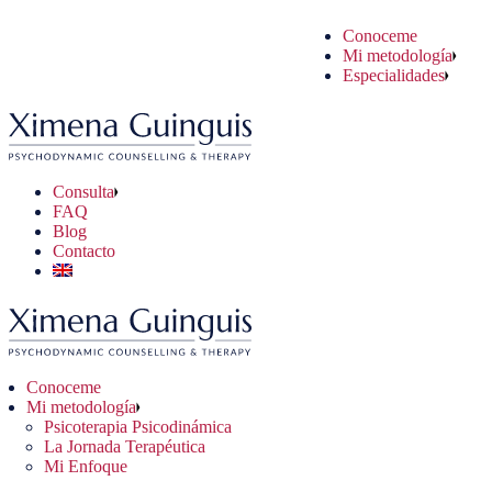
Conoceme
coterapia Psicodinámica
uaciones Cotidianas
sulta Online
Mi metodología
Jornada Terapéutica
blemas Psicológicos
sulta Presencial
Especialidades
 Enfoque
blemas Clínicos
Consulta
FAQ
Blog
Contacto
Conoceme
Mi metodología
Psicoterapia Psicodinámica
La Jornada Terapéutica
Mi Enfoque