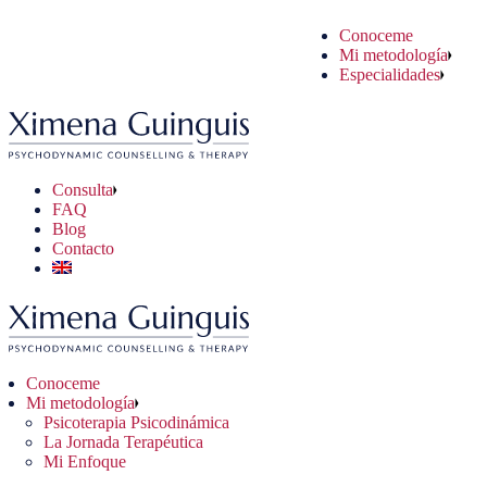
Conoceme
coterapia Psicodinámica
uaciones Cotidianas
sulta Online
Mi metodología
Jornada Terapéutica
blemas Psicológicos
sulta Presencial
Especialidades
 Enfoque
blemas Clínicos
Consulta
FAQ
Blog
Contacto
Conoceme
Mi metodología
Psicoterapia Psicodinámica
La Jornada Terapéutica
Mi Enfoque