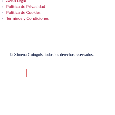
Aviso Legal
Política de Privacidad
Política de Cookies
Términos y Condiciones
© Ximena Guinguis, todos los derechos reservados.
coterapia Psicodinámica
uaciones Cotidianas
sulta Online
Jornada Terapéutica
blemas Psicológicos
sulta Presencial
 Enfoque
blemas Clínicos