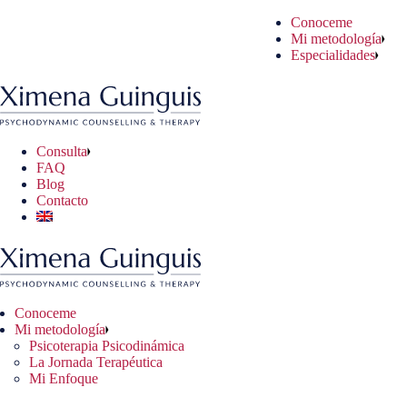
Saltar
Conoceme
al
coterapia Psicodinámica
uaciones Cotidianas
sulta Online
Mi metodología
contenido
Jornada Terapéutica
blemas Psicológicos
sulta Presencial
Especialidades
 Enfoque
blemas Clínicos
Consulta
FAQ
Blog
Contacto
Conoceme
Mi metodología
Psicoterapia Psicodinámica
La Jornada Terapéutica
Mi Enfoque