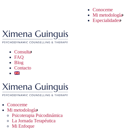
Saltar
Conoceme
al
coterapia Psicodinámica
uaciones Cotidianas
sulta Online
Mi metodología
contenido
Jornada Terapéutica
blemas Psicológicos
sulta Presencial
Especialidades
 Enfoque
blemas Clínicos
Consulta
FAQ
Blog
Contacto
Conoceme
Mi metodología
Psicoterapia Psicodinámica
La Jornada Terapéutica
Mi Enfoque